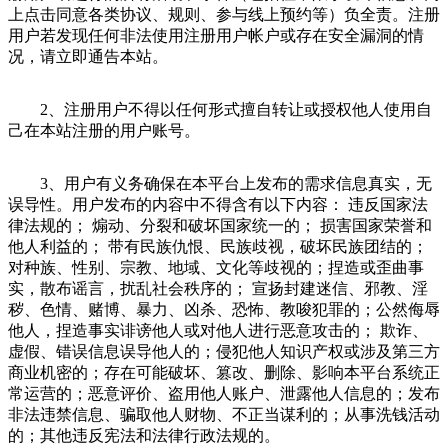
上点击同意各类协议、规则、参与线上预约等）负全责。注册
用户若发现任何非法使用注册用户帐户或存在安全漏洞的情
况，请立即通告本站。
2、
注册用户不得以任何形式擅自转让或授权他人使用自
己在本站注册的用户账号。
3、
用户有义务确保在本平台上发布的需求信息真实，无
误导性。用户发布的内容中不得含有以下内容：
违反国家法
律法规的；
煽动、分裂和破坏国家统一的；
损害国家荣誉和
他人利益的；
带有民族仇恨、民族歧视，破坏民族团结的；
对种族、性别、宗教、地域、文化等歧视的；捏造或歪曲事
实，散布谣言，扰乱社会秩序的；
宣扬封建迷信、邪教、淫
秽、色情、赌博、暴力、凶杀、恐怖、教唆犯罪的；公然侮辱
他人，捏造事实诽谤他人或对他人进行恶意攻击的；
欺诈、
虚假、错误信息误导他人的；侵犯他人知识产权或涉及第三方
商业机密的；存在可能破坏、篡改、删除、影响本平台系统正
常运营的；恶意评价、盗用他人账户、泄露他人信息的；发布
非法违禁信息、骗取他人财物、不正当谋利的；从事洗钱活动
的；其他违反宪法和法律行政法规的。